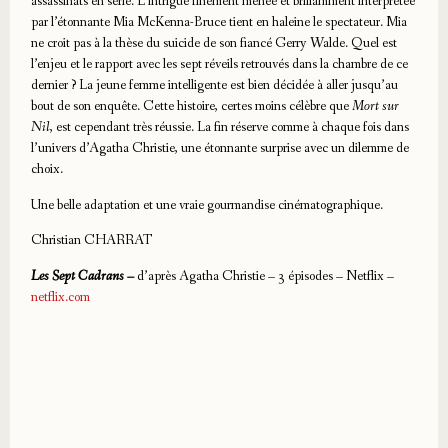
assassinats en série. L’intrigue finement menée et brillamment interprétée
par l’étonnante Mia McKenna-Bruce tient en haleine le spectateur. Mia
ne croit pas à la thèse du suicide de son fiancé Gerry Walde. Quel est
l’enjeu et le rapport avec les sept réveils retrouvés dans la chambre de ce
dernier ? La jeune femme intelligente est bien décidée à aller jusqu’au
bout de son enquête. Cette histoire, certes moins célèbre que
Mort sur
Nil
, est cependant très réussie. La fin réserve comme à chaque fois dans
l’univers d’Agatha Christie, une étonnante surprise avec un dilemme de
choix.
Une belle adaptation et une vraie gourmandise cinématographique.
Christian CHARRAT
Les Sept Cadrans –
d’après Agatha Christie – 3 épisodes – Netflix –
netflix.com