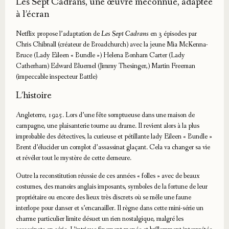
Les Sept Cadrans, une œuvre méconnue, adaptée
à l’écran
Netflix propose l’adaptation de
Les Sept Cadrans
en 3 épisodes par
Chris Chibnall (créateur de Broadchurch) avec la jeune Mia McKenna-
Bruce (Lady Eileen « Bundle ») Helena Bonham Carter (Lady
Catherham) Edward Bluemel (Jimmy Thesinger,) Martin Freeman
(impeccable inspecteur Battle)
L’histoire
Angleterre, 1925. Lors d’une fête somptueuse dans une maison de
campagne, une plaisanterie tourne au drame. Il revient alors à la plus
improbable des détectives, la curieuse et pétillante lady Eileen « Bundle »
Brent d’élucider un complot d’assassinat glaçant. Cela va changer sa vie
et révéler tout le mystère de cette demeure.
Outre la reconstitution réussie de ces années « folles » avec de beaux
costumes, des manoirs anglais imposants, symboles de la fortune de leur
propriétaire ou encore des lieux très discrets où se mêle une faune
interlope pour danser et s’encanailler. Il règne dans cette mini-série un
charme particulier limite désuet un rien nostalgique, malgré les