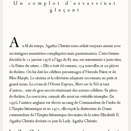
Un complot d'assassinat
glaçant
A
u fil du temps, Agatha Christie nous séduit toujours autant avec
ses intrigues meurtrières compliquées mais passionnantes. Cette femme
décédée le 12 janvier 1976 à l’âge de 85 ans, est surnommée à juste titre,
« la Reine du crime. » Elle a écrit 66 romans, 154 nouvelles et 20 pièces
de théâtre. On lui doit les célèbres personnages d’Hercule Poirot et de
Miss Marple. Le cinéma et la télévision adaptent ses romans au petit et
grand écran.
Le crime de l’Orient Express
,
Mort sur le Nil
et tant
d’autres… sont de gros succès réunissant des acteurs célèbres. Sa pièce
de théâtre,
La souricière
, connaît elle aussi un véritable triomphe. En
1956, l’autrice anglaise est élevée au rang de Commandeur de l’ordre de
L’Empire britannique et en 1971, elle reçoit la distinction de Dame
commandeur de l’Empire britannique des mains de la reine Elizabeth II.
Agatha Christie devient ce jour-là Lady Agatha Christie.