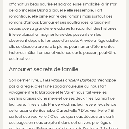
affichait un beau sourire et sa gracieuse simplicité, à l’instar
de la princesse Diana à laquelle elle ressemble. Fort
romantique, elle aime écrire des romans mais surtout des
romans d’amour. L’amour et ses souffrances la fascinent
depuis que sa grand-mère adorée lui racontait des histoires.
Elle se plaisait à imaginer la vie des passants en les
observant depuis la terrasse d’un café. Arrivée à l’âge adulte,
elle se décide à prendre la plume pour narrer d’étonnantes
histoires mêlant amour et violence car la passion, peut-être
destructive…
Amour et secrets de famille
Son dernier livre,
Et les vagues criaient Basheba
n’échappe
pas à la règle. C’est une saga amoureuse qui nous fait
voyager entre la Barbade et le Var et nous fait vivre les
destins croisés d’une mère et de ses deux filles. La mort de
leur père, l’irrésistible Prince Vladimir, leur révèle l’existence
de la fascinante Basheba. Qui est-elle ? D’où vient-elle ? Et
surtout que veut-elle ? C’est ce que nous découvrons au fil
des pages en nous projetant dans cet univers privilégié et
aristocratique. Est-ce inspiré de la vie de l’auteure ? La belle