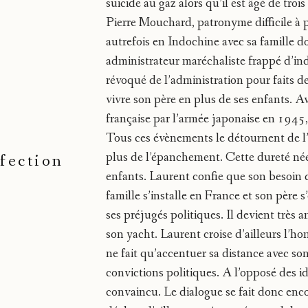
suicide au gaz alors qu’il est âgé de troi
Pierre Mouchard, patronyme difficile à p
autrefois en Indochine avec sa famille d
administrateur maréchaliste frappé d’ind
révoqué de l’administration pour faits de 
vivre son père en plus de ses enfants. A
française par l’armée japonaise en 1945
Tous ces évènements le détournent de l’
plus de l’épanchement. Cette dureté née 
fection
enfants. Laurent confie que son besoin d’
famille s’installe en France et son pèr
ses préjugés politiques. Il devient très a
son yacht. Laurent croise d’ailleurs l’h
ne fait qu’accentuer sa distance avec son
convictions politiques. A l’opposé des i
convaincu. Le dialogue se fait donc encore 