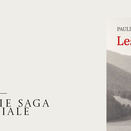
ie saga
iale