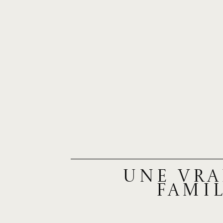
Une vra
famil