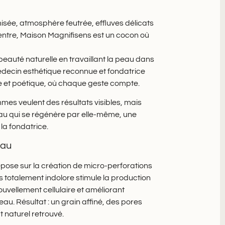
amisée, atmosphère feutrée, effluves délicats
centre, Maison Magnifisens est un cocon où
 beauté naturelle en travaillant la peau dans
édecin esthétique reconnue et fondatrice
que et poétique, où chaque geste compte.
es veulent des résultats visibles, mais
peau qui se régénère par elle-même, une
la fondatrice.
eau
epose sur la création de micro-perforations
us totalement indolore stimule la production
nouvellement cellulaire et améliorant
 peau. Résultat : un grain affiné, des pores
t naturel retrouvé.