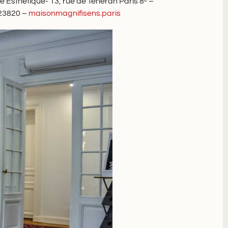
 Esthétique- 13, rue de Téhéran Paris 8ᵉ –
123820 –
maisonmagnifisens.paris