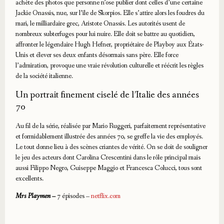
achète des photos que personne n’ose publier dont celles d’une certaine
Jackie Onassis, nue, sur l’île de Skorpios. Elle s’attire alors les foudres du
mari, le milliardaire grec, Aristote Onassis. Les autorités usent de
nombreux subterfuges pour lui nuire. Elle doit se battre au quotidien,
affronter le légendaire Hugh Hefner, propriétaire de Playboy aux États-
Unis et élever ses deux enfants désormais sans père. Elle force
l’admiration, provoque une vraie révolution culturelle et réécrit les règles
de la société italienne.
Un portrait finement ciselé de l’Italie des années
70
Au fil de la série, réalisée par Mario Ruggeri, parfaitement représentative
et formidablement illustrée des années 70, se greffe la vie des employés.
Le tout donne lieu à des scènes criantes de vérité. On se doit de souligner
le jeu des acteurs dont Carolina Crescentini dans le rôle principal mais
aussi Filippo Negro, Guiseppe Maggio et Francesca Colucci, tous sont
excellents.
Mrs Playmen –
7 épisodes –
netflix.com