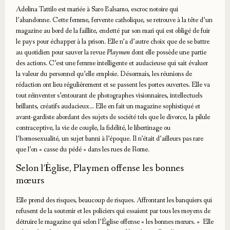
Adelina Tattilo est mariée à Saro Balsamo, escroc notoire qui
l’abandonne. Cette femme, fervente catholique, se retrouve à la tête d’un
magazine au bord de la faillite, endetté par son mari qui est obligé de fuir
le pays pour échapper à la prison. Elle n’a d’autre choix que de se battre
au quotidien pour sauver la revue
Playmen
dont elle possède une partie
des actions. C’est une femme intelligente et audacieuse qui sait évaluer
la valeur du personnel qu’elle emploie. Désormais, les réunions de
rédaction ont lieu régulièrement et se passent les portes ouvertes. Elle va
tout réinventer s’entourant de photographes visionnaires, intellectuels
brillants, créatifs audacieux… Elle en fait un magazine sophistiqué et
avant-gardiste abordant des sujets de société tels que le divorce, la pilule
contraceptive, la vie de couple, la fidélité, le libertinage ou
l’homosexualité, un sujet banni à l’époque. Il n’était d’ailleurs pas rare
que l’on « casse du pédé » dans les rues de Rome.
Selon l’Èglise, Playmen offense les bonnes
mœurs
Elle prend des risques, beaucoup de risques. Affrontant les banquiers qui
refusent de la soutenir et les policiers qui essaient par tous les moyens de
détruire le magazine qui selon l’Église offense « les bonnes mœurs. » Elle