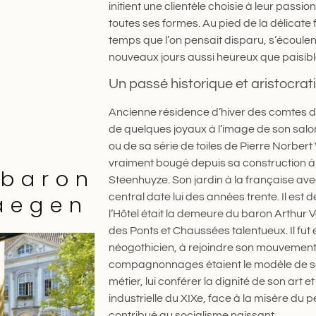
initient une clientèle choisie à leur pass
toutes ses formes. Au pied de la délicate 
temps que l’on pensait disparu, s’écoul
nouveaux jours aussi heureux que paisibl
Un passé historique et aristocrat
Ancienne résidence d’hiver des comtes d’
de quelques joyaux à l’image de son salon
ou de sa série de toiles de Pierre Norbe
vraiment bougé depuis sa construction à l
 baron
Steenhuyze. Son jardin à la française ave
aegen
central date lui des années trente. Il est
l’Hôtel était la demeure du baron Arthur 
des Ponts et Chaussées talentueux. Il fut
néogothicien, à rejoindre son mouvement.
compagnonnages étaient le modèle de so
métier, lui conférer la dignité de son art 
industrielle du XIXe, face à la misère du 
contribué au socialisme naissant.