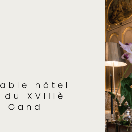
able hôtel
 du XVIIIè
à Gand