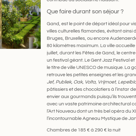
Q​ue faire durant son séjour ?
Gand, est le point de départ idéal pour vi
villes culturelles flamandes, évitant ainsi
Bruges, Bruxelles, ou encore Audenaerde,
80 kilomètres maximum. La ville accueill
juillet, durant les Fêtes de Gand, le centr
un festival géant. Le Gent Jazz Festival e
le titre de ville UNESCO de musique. La g
retrouve les petites enseignes et les g
Jef, Publiek, Oak, Volta, Vrijmoet, Lepelb
pâtissiers et des chocolatiers à l’instar d
envier aux gourmands puisqu’ils trouvent 
avec un vaste patrimoine architectural c
l’Art Nouveau dont un très bel opéra du 
l’incontournable Agneau Mystique de Jan
Chambres de 185 € à 290 € la nuit