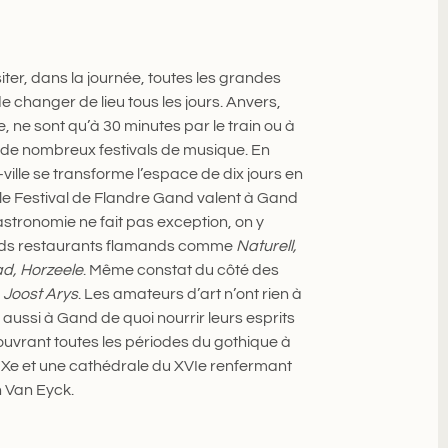
siter, dans la journée, toutes les grandes
 de changer de lieu tous les jours. Anvers,
 ne sont qu’à 30 minutes par le train ou à
e de nombreux festivals de musique. En
e-ville se transforme l’espace de dix jours en
t le Festival de Flandre Gand valent à Gand
astronomie ne fait pas exception, on y
rands restaurants flamands comme
Naturell,
lad, Horzeele
. Même constat du côté des
e
Joost Arys
. Les amateurs d’art n’ont rien à
aussi à Gand de quoi nourrir leurs esprits
ouvrant toutes les périodes du gothique à
XIXe et une cathédrale du XVIe renfermant
 Van Eyck.