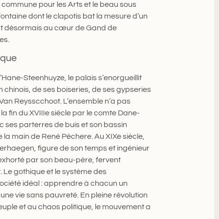
ion commune pour les Arts et le beau sous
fontaine dont le clapotis bat la mesure d’un
ent désormais au cœur de Gand de
es.
ique
Hane-Steenhuyze, le palais s’enorgueillit
 chinois, de ses boiseries, de ses gypseries
rt Van Reysscchoot. L’ensemble n’a pas
a fin du XVIIIe siècle par le comte Dane-
c ses parterres de buis et son bassin
 de la main de René Péchere. Au XIXe siècle,
Verhaegen, figure de son temps et ingénieur
 exhorté par son beau-père, fervent
 Le gothique et le système des
ciété idéal : apprendre à chacun un
et une vie sans pauvreté. En pleine révolution
peuple et au chaos politique, le mouvement a