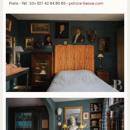
Paris ​- Tél : 33+ (0)1 42 84 80 85 ​-
patrice-besse.com