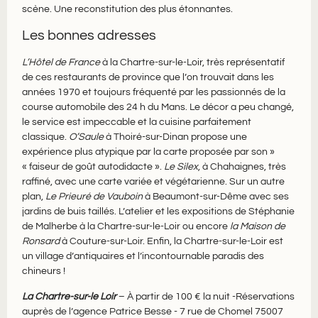
scène. Une reconstitution des plus étonnantes​.
Les bonnes adresses
L’Hôtel de France
à la Chartre-sur-le-Loir, très représentatif
de ces restaurants de province que l’on trouvait dans les
années 1970 et toujours fréquenté par les passionnés de la
course automobile des 24 h du Mans. Le décor a peu changé,
le service est impeccable et la cuisine parfaitement
classique.
O’Saule
à Thoiré-sur-Dinan propose une
expérience plus atypique par la carte proposée par son »
« faiseur de goût autodidacte ».
Le Silex
, à Chahaignes, très
raffiné, avec une carte variée et végétarienne. Sur un autre
plan,
Le Prieuré de Vauboin
à Beaumont-sur-Dême avec ses
jardins de buis taillés. L’atelier et les expositions de Stéphanie
de Malherbe à la Chartre-sur-le-Loir ou encore
la Maison de
Ronsard
à Couture-sur-Loir. Enfin, la Chartre-sur-le-Loir est
un village d’antiquaires et l’incontournable paradis des
chineurs !
La Chartre-sur-le Loir​
– À partir de 100 € la nuit -Réservations
auprès de l’agence Patrice Besse ​- 7 rue de Chomel 75007