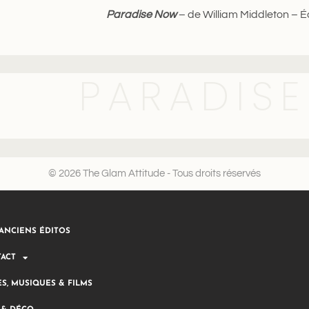
Paradise Now
– de William Middleton – 
PARADIS
© 2026 The Glam Attitude - Tous droits réservés
ANCIENS ÉDITOS
ACT
ES, MUSIQUES & FILMS