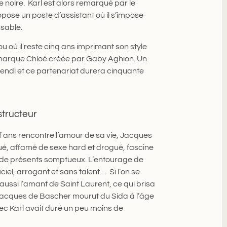
e noire. Karl est alors remarqué par le
opose un poste d’assistant où il s’impose
nsable.
u où il reste cinq ans imprimant son style
t la marque Chloé créée par Gaby Aghion. Un
 Fendi et ce partenariat durera cinquante
structeur
f ans rencontre l’amour de sa vie, Jacques
gué, affamé de sexe hard et drogué, fascine
le de présents somptueux. L’entourage de
ciel, arrogant et sans talent… Si l’on se
it aussi l’amant de Saint Laurent, ce qui brisa
s. Jacques de Bascher mourut du Sida à l’âge
vec Karl avait duré un peu moins de