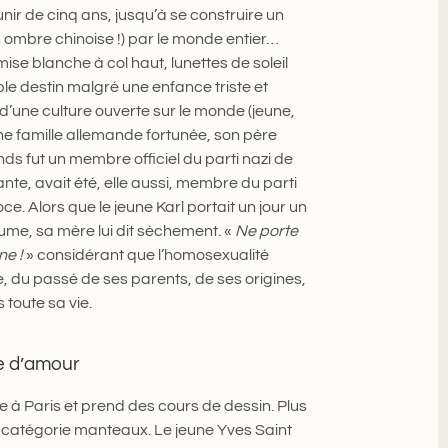
unir de cinq ans, jusqu’à se construire un
 ombre chinoise !) par le monde entier…
mise blanche à col haut, lunettes de soleil
e destin malgré une enfance triste et
t d’une culture ouverte sur le monde (jeune,
une famille allemande fortunée, son père
 fut un membre officiel du parti nazi de
te, avait été, elle aussi, membre du parti
e. Alors que le jeune Karl portait un jour un
ume, sa mère lui dit sèchement. «
Ne porte
ne !
» considérant que l’homosexualité
, du passé de ses parents, de ses origines,
s toute sa vie.
re d’amour
e à Paris et prend des cours de dessin. Plus
a catégorie manteaux. Le jeune Yves Saint