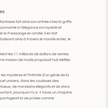
des
ntaisie fait ainsi son entrée chez la griffe
yonnante à l’élégance incroyable et
e la Fressange en amitié. Il en fait
bolisant ainsi à travers le monde entier, le
eint les 11 milliards de dollars de ventes
llustre maison de mode proposait huit défilés
es mystères et l’intimité d’un génie de la
cet univers, dans les coulisses des
ntueux, de mondains élégants et de stars
rtant, pourquoi n’y a -t-il pas un chapitre
 partageait la vie privée comme