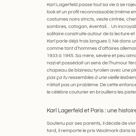
Karl Lagerfeld passe tout sa vie à se raje
look et un profil reconnaissable (même en
costumes noirs stricts, veste cintrée, che
sombres, catogan, éventail… Un incroyabl
solitaire construite autour de la lecture e
Karl parle déjà trois langues !). Né dans 
comme tant d’hommes d’affaires allemands
1933 à 1945. Sa mère, sévère et peu aiman
nazi et possédait un sens de l’humour féroc
chapeau de blaireau tyrolien avec une pl
pas ça tu ressembles à une vieille lesbien
n’était pas un problème. De cette enfance
le célèbre couturier en brouillera les piste
Karl Lagerfeld et Paris : une histoi
Soutenu par ses parents, il décide de vivr
tard, il remporte le prix Woolmark dans l