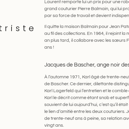
Laurent remporte lui un prix pour une rob
grand couturier Pierre Balmain, qui lui pr
par sa force de travail et devient indispe
triste
Il quitte la maison Balmain pour Jean Pato
au fil des collections. En 1964, il rejoin
an plus tard, il collabore avec les sœurs
ans !
Jacques de Bascher, ange noir de
À l’automne 1971, Karl âgé de trente-neu
de Bascher. Ce dernier, dilettante distin
Karl Lagerfeld qui l’entretien et le comb
Karl le décrit comme étant snob et superfi
souvient de lui aujourd’hui, c’est qu’il éta
le lien d’amitié entre les deux couturier
de trente-neuf ans à peine, sa relation a
vingt ans.