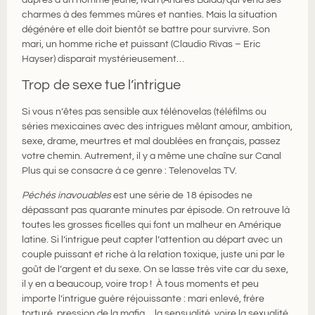
charmes à des femmes mûres et nanties. Mais la situation
dégénère et elle doit bientôt se battre pour survivre. Son
mari, un homme riche et puissant (Claudio Rivas – Eric
Hayser) disparait mystérieusement…
Trop de sexe tue l’intrigue
Si vous n’êtes pas sensible aux télénovelas (téléfilms ou
séries mexicaines avec des intrigues mêlant amour, ambition,
sexe, drame, meurtres et mal doublées en français, passez
votre chemin. Autrement, il y a même une chaîne sur Canal
Plus qui se consacre à ce genre : Telenovelas TV.
Péchés inavouables
est une série de 18 épisodes ne
dépassant pas quarante minutes par épisode. On retrouve là
toutes les grosses ficelles qui font un malheur en Amérique
latine. Si l’intrigue peut capter l’attention au départ avec un
couple puissant et riche à la relation toxique, juste uni par le
goût de l’argent et du sexe. On se lasse très vite car du sexe,
il y en a beaucoup, voire trop ! À tous moments et peu
importe l’intrigue guère réjouissante : mari enlevé, frère
torturé, pression de la mafia… la sensualité, voire la sexualité,