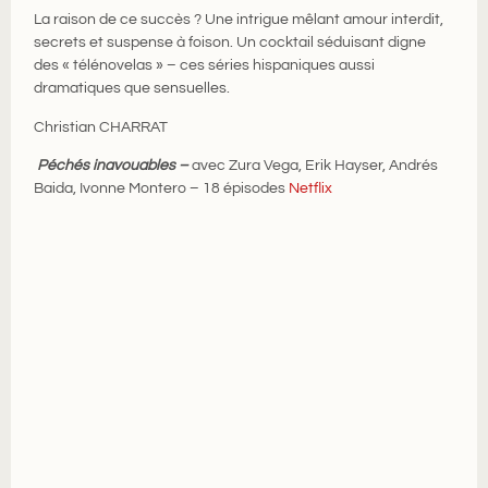
La raison de ce succès ? Une intrigue mêlant amour interdit,
secrets et suspense à foison. Un cocktail séduisant digne
des « télénovelas » – ces séries hispaniques aussi
dramatiques que sensuelles.
Christian CHARRAT
Péchés inavouables –
avec Zura Vega, Erik Hayser, Andrés
Baida, Ivonne Montero – 18 épisodes
Netflix