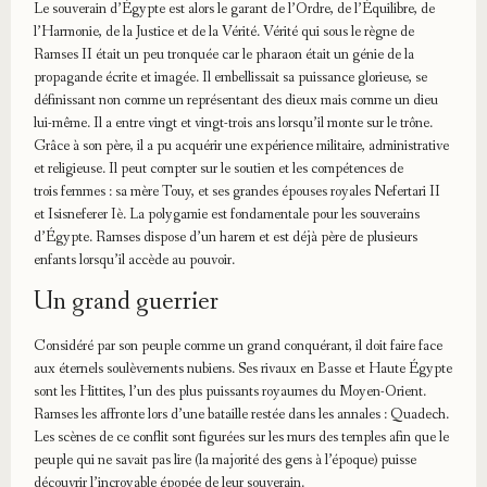
Le souverain d’Égypte est alors le garant de l’Ordre, de l’Équilibre, de
l’Harmonie, de la Justice et de la Vérité. Vérité qui sous le règne de
Ramses II était un peu tronquée car le pharaon était un génie de la
propagande écrite et imagée. Il embellissait sa puissance glorieuse, se
définissant non comme un représentant des dieux mais comme un dieu
lui-même. Il a entre vingt et vingt-trois ans lorsqu’il monte sur le trône.
Grâce à son père, il a pu acquérir une expérience militaire, administrative
et religieuse. Il peut compter sur le soutien et les compétences de
trois femmes : sa mère Touy, et ses grandes épouses royales Nefertari II
et Isisneferer Iè. La polygamie est fondamentale pour les souverains
d’Égypte. Ramses dispose d’un harem et est déjà père de plusieurs
enfants lorsqu’il accède au pouvoir.
Un grand guerrier
Considéré par son peuple comme un grand conquérant, il doit faire face
aux éternels soulèvements nubiens. Ses rivaux en Basse et Haute Égypte
sont les Hittites, l’un des plus puissants royaumes du Moyen-Orient.
Ramses les affronte lors d’une bataille restée dans les annales : Quadech.
Les scènes de ce conflit sont figurées sur les murs des temples afin que le
peuple qui ne savait pas lire (la majorité des gens à l’époque) puisse
découvrir l’incroyable épopée de leur souverain.