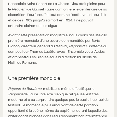
L’abbatiale Saint Robert de La Chaise-Dieu était pleine pour
le
Requiem
de Gabriel Fauré dont on fête le centenaire de sa
disparition. Fauré souffrit tout comme Beethoven de surdité
et ce dès 1902 jusqu’à sa mort en 1924. Il ne pouvait
entendre clairement les aigus.
Avant cette présentation magistrale, nous avons assisté à la
première mondiale d’une œuvre commanditée par Boris
Blanco, directeur-général du festival,
Répons du Baptême
du
compositeur Thomas Lacôte, avec l’Ensemble vocal Aedes
et orchestral Les Siècles sous la direction musicale de
Mathieu Romano.
Une première mondiale
Répons du Baptême
, mobilise le même effectif que le
Requiem
de Fauré. L’œuvre bien que religieuse, est très
moderne et a pu surprendre quelque peu le public habituel du
festival. Le moment le plus émouvant de cette partition
appartient à la scène même du baptême, durant laquelle des
water gongs plongés dans l’eau résonnent par intermittence