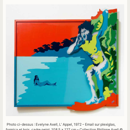
Photo ci-dessus : Evelyne Axell, L’ Appel, 1972 – Email sur plexiglas,
formica et bois, cadre peint, 108,5 × 127 cm – Collection Philippe Axell ©