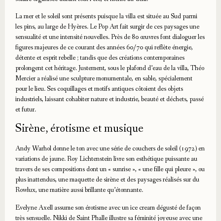
La mer et le soleil sont présents puisque la villa est située au Sud parmi
les pins, au large de Hyères. Le Pop Art fait surgir de ces paysages une
sensualité et une intensité nouvelles. Près de 80 œuvres font dialoguer les
figures majeures de ce courant des années 60/70 qui reflète énergie,
détente et esprit rebelle ; tandis que des créations contemporaines
prolongent cet héritage. Justement, sous le plafond d’eau de la villa, Théo
Mercier a réalisé une sculpture monumentale, en sable, spécialement
pour le lieu. Ses coquillages et motifs antiques côtoient des objets
industriels, laissant cohabiter nature et industrie, beauté et déchets, passé
et futur.
Sirène, érotisme et musique
Andy Warhol donne le ton avec une série de couchers de soleil (1972) en
variations de jaune. Roy Lichtenstein livre son esthétique puissante au
travers de ses compositions dont un « sunrise », « une fille qui pleure », ou
plus inattendus, une maquette de sirène et des paysages réalisés sur du
Rowlux, une matière aussi brillante qu’étonnante.
Evelyne Axell assume son érotisme avec un ice cream dégusté de façon
très sensuelle. Nikki de Saint Phalle illustre sa féminité joyeuse avec une