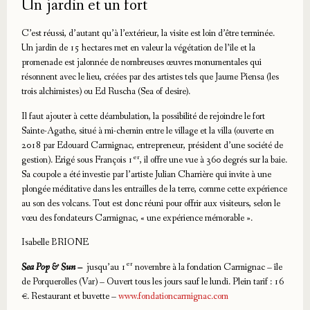
Un jardin et un fort
C’est réussi, d’autant qu’à l’extérieur, la visite est loin d’être terminée.
Un jardin de 15 hectares met en valeur la végétation de l’île et la
promenade est jalonnée de nombreuses œuvres monumentales qui
résonnent avec le lieu, créées par des artistes tels que Jaume Piensa (les
trois alchimistes) ou Ed Ruscha (Sea of desire).
Il faut ajouter à cette déambulation, la possibilité de rejoindre le fort
Sainte-Agathe, situé à mi-chemin entre le village et la villa (ouverte en
2018 par Edouard Carmignac, entrepreneur, président d’une société de
er
gestion). Erigé sous François 1
, il offre une vue à 360 degrés sur la baie.
Sa coupole a été investie par l’artiste Julian Charrière qui invite à une
plongée méditative dans les entrailles de la terre, comme cette expérience
au son des volcans. Tout est donc réuni pour offrir aux visiteurs, selon le
vœu des fondateurs Carmignac, « une expérience mémorable ».
Isabelle BRIONE
er
Sea Pop & Sun –
jusqu’au 1
novembre à la fondation Carmignac – île
de Porquerolles (Var) – Ouvert tous les jours sauf le lundi. Plein tarif : 16
€. Restaurant et buvette –
www.fondationcarmignac.com