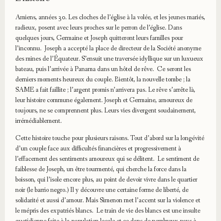
Amiens, années 30. Les cloches de l’église à la volée, et les jeunes mariés,
radieux, posent avec leurs proches sur le perron de l’église. Dans
quelques jours, Germaine et Joseph quitteront leurs familles pour
l’inconnu. Joseph a accepté la place de directeur de la Société anonyme
des mines de l’Équateur. S’ensuit une traversée idyllique sur un luxueux
bateau, puis l’arrivée à Panama dans un hôtel de rêve. Ce seront les
derniers moments heureux du couple. Bientôt, la nouvelle tombe ; la
SAME a fait faillite ; l’argent promis n’arrivera pas. Le rêve s’arrête là,
leur histoire commune également. Joseph et Germaine, amoureux de
toujours, ne se comprennent plus. Leurs vies divergent soudainement,
irrémédiablement.
Cette histoire touche pour plusieurs raisons. Tout d’abord sur la longévité
d’un couple face aux difficultés financières et progressivement à
l’effacement des sentiments amoureux qui se délitent. Le sentiment de
faiblesse de Joseph, un être tourmenté, qui cherche la force dans la
boisson, qui l’isole encore plus, au point de devoir vivre dans le quartier
noir (le barrio negro.) Il y découvre une certaine forme de liberté, de
solidarité et aussi d’amour. Mais Simenon met l’accent sur la violence et
le mépris des expatriés blancs. Le train de vie des blancs est une insulte