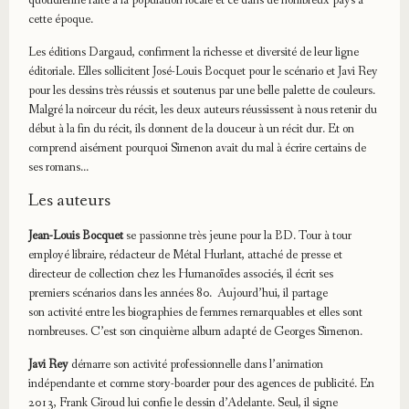
quotidienne faite à la population locale et ce dans de nombreux pays à
cette époque.
Les éditions Dargaud, confirment la richesse et diversité de leur ligne
éditoriale. Elles sollicitent José-Louis Bocquet pour le scénario et Javi Rey
pour les dessins très réussis et soutenus par une belle palette de couleurs.
Malgré la noirceur du récit, les deux auteurs réussissent à nous retenir du
début à la fin du récit, ils donnent de la douceur à un récit dur. Et on
comprend aisément pourquoi Simenon avait du mal à écrire certains de
ses romans…
Les auteurs
Jean-Louis Bocquet
se passionne très jeune pour la BD. Tour à tour
employé libraire, rédacteur de Métal Hurlant, attaché de presse et
directeur de collection chez les Humanoïdes associés, il écrit ses
premiers scénarios dans les années 80. Aujourd’hui, il partage
son activité entre les biographies de femmes remarquables et elles sont
nombreuses. C’est son cinquième album adapté de Georges Simenon.
Javi Rey
démarre son activité professionnelle dans l’animation
indépendante et comme story-boarder pour des agences de publicité. En
2013, Frank Giroud lui confie le dessin d’Adelante. Seul, il signe