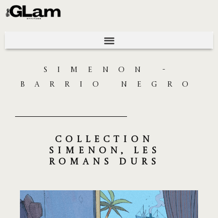
SIMENON -
BARRIO NEGRO
collection
simenon, les
romans durs