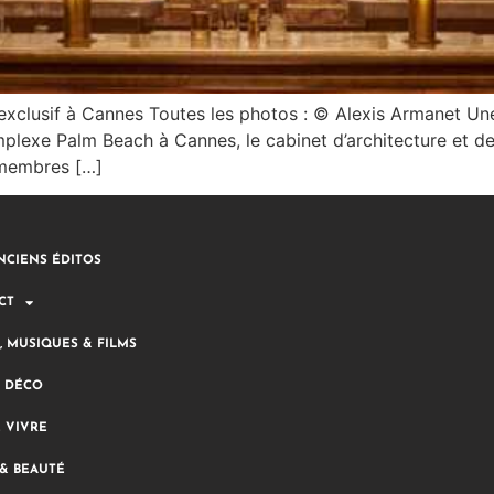
lusif à Cannes Toutes les photos : © Alexis Armanet Une
lexe Palm Beach à Cannes, le cabinet d’architecture et de 
x membres […]
NCIENS ÉDITOS
CT
, MUSIQUES & FILMS
& DÉCO
E VIVRE
& BEAUTÉ