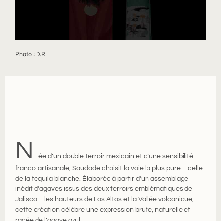
Photo : D.R
N
ée d’un double terroir mexicain et d’une sensibilité
franco-artisanale, Saudade choisit la voie la plus pure – celle
de la tequila blanche. Élaborée à partir d’un assemblage
inédit d’agaves issus des deux terroirs emblématiques de
Jalisco – les hauteurs de Los Altos et la Vallée volcanique,
cette création célèbre une expression brute, naturelle et
racée de l’agave azul.