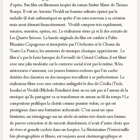
d’opéra. Son film est librement inspiré du roman
Stabat Mater
de Tiziano
Scarpa. Il voit en Antonio Vivaldi un homme solitaire épuisé par la
maladie (il était asthmatique) en quête d’un sens nouveau à sa création
mais aussi démuni financièrement. Vivaldi compose très rapidement,
sonates, oratorios, opéras, etc. Le réalisateur sème çà et là des extraits
de
Les Quatre Saisons
. La bande originale du film est confiée à Fabio
Massimo Capogrosso et interprétée par l’Orchestre et le Chœur du
Teatro La Fenice, les amateurs de musique classique apprécieront. Le
film n’a pas le faste baroque de
Farinelli
de Gérard Corbiau, il est filmé
avec une jolie modestie car le contexte social n’est pas le même. Si les
aristocrates s’amusent, ces jeunes femmes recluses que l’on cache
derrière des claustras ou des masques travaillent à se perfectionner. Le
réalisateur filme avec une certaine ambiguïté le duo de Cécilia (Tecla
Insolia) et Vivaldi (Michele Rondinio) dont on ne sait pas si l’amour de la
musique qu’ils partagent va se transformer en amour au fil du temps ? Le
compositeur prolifique la choisit comme premier violon, ce qui est
prestigieux dans une formation orchestrale. C’est aussi un opus
féministe, un témoignage sur un siècle où même très douée une femme
de pauvre extraction et de surcroit abandonnée, n’avait d’autre choix que
de vivre et grandir cachée dans un hospice. La Sérénissime (Venise) mille
fois photographiée et filmée, est toujours aussi cinématographique et