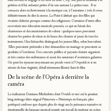
prêtrise et il fut ordonné prêtre d’où son surnom Le prêtre roux. Il se
consacra alors exclusivement à la musique car, à l’automne 1706, il cessa
définitivement de dire la messe. La
Pietà
n’abritait que des filles qui
vivaient cloîtrées presque comme des religieuses. Certaines d’entre elles
recevaient une éducation musicale poussée, ce qui en faisait des
chanteuses et des musiciennes de valeur : quelques-unes pouvaient
chanter les parties de ténor et de basse des chœurs et jouer de tous les
instruments. Une hiérarchie distinguait les jeunes filles, selon leur talent.
Elles pouvaient prétendre à être demandées en mariage et pouvaient se
produire à l’extérieur. Des concerts publics et payants étaient organisés
et très courus des mélomanes et aussi des amateurs d’aventures galantes.
On peut les épouser moyennant un pécule versé à l’Ospedal et si on
atteste de leur virginité, détail tristement illustré dans le film.
De la scène de l’Opéra à derrière la
caméra
Le réalisateur Damiano Michieletto dont
Vivaldi et moi
est le premier
long métrage (titre orignal Primavera = Printemps en français, plus
poétique) confesse que depuis plus de vingt ans la puissance narrative et
émotionnelle du langage musical nourrit son travail de metteur en scène