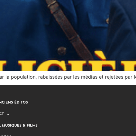
par la population, rabaissées par les médias et rejetées par 
NCIENS ÉDITOS
CT
, MUSIQUES & FILMS